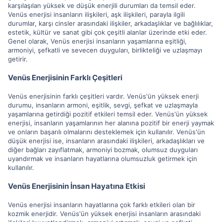
karşılaşılan yüksek ve düşük enerjili durumları da temsil eder.
Venüs enerjisi insanların ilişkileri, aşk ilişkileri, parayla ilgili
durumlar, karşı cinsler arasındaki ilişkiler, arkadaşlıklar ve bağlılıklar,
estetik, kültür ve sanat gibi çok çeşitli alanlar üzerinde etki eder.
Genel olarak, Venüs enerjisi insanların yaşamlarına eşitliği,
armoniyi, şefkatli ve sevecen duyguları, birlikteliği ve uzlaşmayı
getirir.
Venüs Enerjisinin Farklı Çeşitleri
Venüs enerjisinin farklı çeşitleri vardır. Venüs'ün yüksek enerji
durumu, insanların armoni, eşitlik, sevgi, şefkat ve uzlaşmayla
yaşamlarına getirdiği pozitif etkileri temsil eder. Venüs'ün yüksek
enerjisi, insanların yaşamlarının her alanına pozitif bir enerji yaymak
ve onların başarılı olmalarını desteklemek için kullanılır. Venüs'ün
düşük enerjisi ise, insanların arasındaki ilişkileri, arkadaşlıkları ve
diğer bağları zayıflatmak, armoniyi bozmak, olumsuz duyguları
uyandırmak ve insanların hayatlarına olumsuzluk getirmek için
kullanılır.
Venüs Enerjisinin İnsan Hayatına Etkisi
Venüs enerjisi insanların hayatlarına çok farklı etkileri olan bir
kozmik enerjidir. Venüs'ün yüksek enerjisi insanların arasındaki