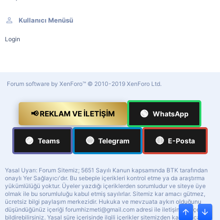
Kullanıcı Menüsü
Login
Forum software by XenForo™
© 2010-2019 XenForo Ltd.
🟢
📢 REKLAM VE İLETIŞIM
WhatsApp
🟣
🔵
🔴
Teams
Telegram
E-Posta
Yasal Uyarı: Forum Sitemiz; 5651 Sayılı Kanun kapsamında BTK tarafından
onaylı Yer Sağlayıcı'dır. Bu sebeple içerikleri kontrol etme ya da araştırma
yükümlülüğü yoktur. Üyeler yazdığı içeriklerden sorumludur ve siteye üye
olmak ile bu sorumluluğu kabul etmiş sayılırlar. Sitemiz kar amacı gütmez,
ücretsiz bilgi paylaşım merkezidir. Hukuka ve mevzuata aykırı olduğunu
düşündüğünüz içeriği
forumhizmeti@gmail.com
adresi ile iletişime geçerek
Üst
Alt
bildirebilirsiniz. Yasal süre içerisinde ilgili içerikler sitemizden kaldırılacaktır.