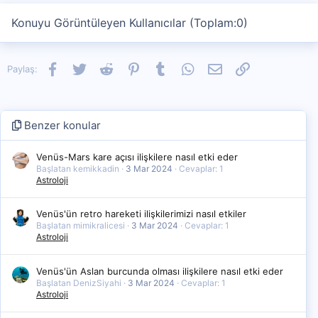
Konuyu Görüntüleyen Kullanıcılar (Toplam:0)
Facebook
Twitter
Reddit
Pinterest
Tumblr
WhatsApp
E-posta
Link
Paylaş:
Benzer konular
Venüs-Mars kare açısı ilişkilere nasıl etki eder
Başlatan kemikkadin
3 Mar 2024
Cevaplar: 1
Astroloji
Venüs'ün retro hareketi ilişkilerimizi nasıl etkiler
Başlatan mimikralicesi
3 Mar 2024
Cevaplar: 1
Astroloji
Venüs'ün Aslan burcunda olması ilişkilere nasıl etki eder
Başlatan DenizSiyahi
3 Mar 2024
Cevaplar: 1
Astroloji