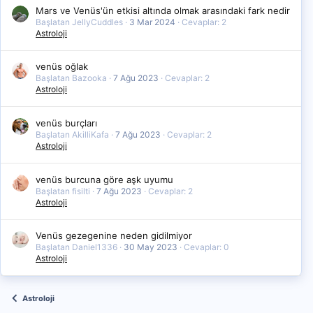
Mars ve Venüs'ün etkisi altında olmak arasındaki fark nedir
Başlatan JellyCuddles
3 Mar 2024
Cevaplar: 2
Astroloji
venüs oğlak
Başlatan Bazooka
7 Ağu 2023
Cevaplar: 2
Astroloji
venüs burçları
Başlatan AkilliKafa
7 Ağu 2023
Cevaplar: 2
Astroloji
venüs burcuna göre aşk uyumu
Başlatan fisilti
7 Ağu 2023
Cevaplar: 2
Astroloji
Venüs gezegenine neden gidilmiyor
Başlatan Daniel1336
30 May 2023
Cevaplar: 0
Astroloji
Astroloji