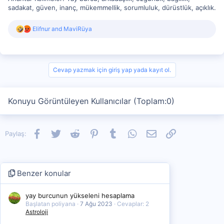
sadakat, güven, inanç, mükemmellik, sorumluluk, dürüstlük, açıklık.
R
Elifnur
and
MaviRüya
e
a
c
t
i
Cevap yazmak için giriş yap yada kayıt ol.
o
n
s
Konuyu Görüntüleyen Kullanıcılar (Toplam:0)
:
Facebook
Twitter
Reddit
Pinterest
Tumblr
WhatsApp
E-posta
Link
Paylaş:
Benzer konular
yay burcunun yükseleni hesaplama
Başlatan poliyana
7 Ağu 2023
Cevaplar: 2
Astroloji