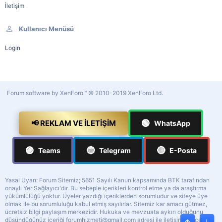
İletişim
Kullanıcı Menüsü
Login
Forum software by XenForo™
© 2010-2019 XenForo Ltd.
🟢
📢 REKLAM VE İLETIŞIM
WhatsApp
🟣
🔵
🔴
Teams
Telegram
E-Posta
Yasal Uyarı: Forum Sitemiz; 5651 Sayılı Kanun kapsamında BTK tarafından
onaylı Yer Sağlayıcı'dır. Bu sebeple içerikleri kontrol etme ya da araştırma
yükümlülüğü yoktur. Üyeler yazdığı içeriklerden sorumludur ve siteye üye
olmak ile bu sorumluluğu kabul etmiş sayılırlar. Sitemiz kar amacı gütmez,
ücretsiz bilgi paylaşım merkezidir. Hukuka ve mevzuata aykırı olduğunu
düşündüğünüz içeriği
forumhizmeti@gmail.com
adresi ile iletişime geçerek