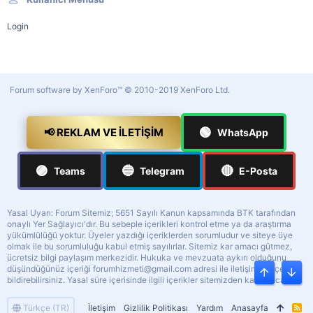
Login
Forum software by XenForo™
© 2010-2019 XenForo Ltd.
🟢
📢 REKLAM VE İLETIŞIM
WhatsApp
🟣
🔵
🔴
Teams
Telegram
E-Posta
Yasal Uyarı: Forum Sitemiz; 5651 Sayılı Kanun kapsamında BTK tarafından
onaylı Yer Sağlayıcı'dır. Bu sebeple içerikleri kontrol etme ya da araştırma
yükümlülüğü yoktur. Üyeler yazdığı içeriklerden sorumludur ve siteye üye
olmak ile bu sorumluluğu kabul etmiş sayılırlar. Sitemiz kar amacı gütmez,
ücretsiz bilgi paylaşım merkezidir. Hukuka ve mevzuata aykırı olduğunu
düşündüğünüz içeriği
forumhizmeti@gmail.com
adresi ile iletişime geçerek
Üst
Alt
bildirebilirsiniz. Yasal süre içerisinde ilgili içerikler sitemizden kaldırılacaktır.
Türkçe (TR)
İletişim
Gizlilik Politikası
Yardım
Anasayfa
R