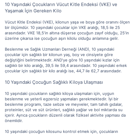
10 Yaşındaki Çocukların Vücut Kitle Endeksi (VKE) ve
Yaşamak İçin Gereken Kilo
Vücut Kitle Endeksi (VKE), kilonun yaşa ve boya göre oranını ölçen
bir ölçümdür. 10 yaşındaki çocuklar için VKE aralığı, 18,5 ile 25
arasındadır. VKE 18,5'in altına düşerse çocuğun zayıf olduğu, 25'in
üzerine çıkarsa ise çocuğun aşırı kilolu olduğu anlamına gelir.
Beslenme ve Sağlık Uzmanları Derneği (AND), 10 yaşındaki
çocuklar için sağlıklı bir kilonun yaş, boy ve cinsiyete göre
değiştiğini belirtmektedir. AND'ye göre 10 yaşındaki kızlar için
sağlıklı bir kilo aralığı, 39,5 ile 59,4 arasındadır. 10 yaşındaki erkek
çocuklar için sağlıklı bir kilo aralığı ise, 44,7 ile 62,7 arasındadır.
10 Yaşındaki Çocuğun Sağlıklı Kiloya Ulaşması
10 yaşındaki çocukların sağlıklı kiloya ulaşmaları için, uygun
beslenme ve yeterli egzersiz yapmaları gerekmektedir. İyi bir
beslenme programı, taze sebze ve meyveler, tam tahıllı gıdalar,
proteinler, süt ve süt ürünleri, sağlıklı yağlar ve bol miktarda su
içerir. Ayrıca çocukların düzenli olarak fiziksel aktivite yapması da
önemlidir.
10 yaşındaki çocuğun kilosunu kontrol etmek için, çocukların