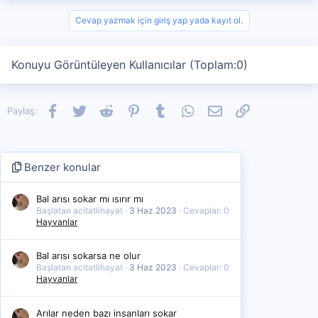
Cevap yazmak için giriş yap yada kayıt ol.
Konuyu Görüntüleyen Kullanıcılar (Toplam:0)
Facebook
Twitter
Reddit
Pinterest
Tumblr
WhatsApp
E-posta
Link
Paylaş:
Benzer konular
Bal arısı sokar mı ısırır mı
Başlatan acitatlihayat
3 Haz 2023
Cevaplar: 0
Hayvanlar
Bal arısı sokarsa ne olur
Başlatan acitatlihayat
3 Haz 2023
Cevaplar: 0
Hayvanlar
Arılar neden bazı insanları sokar