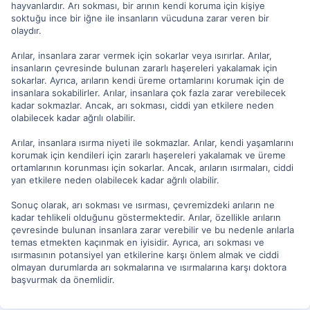
hayvanlardır. Arı sokması, bir arının kendi koruma için kişiye
soktuğu ince bir iğne ile insanların vücuduna zarar veren bir
olaydır.
Arılar, insanlara zarar vermek için sokarlar veya ısırırlar. Arılar,
insanların çevresinde bulunan zararlı haşereleri yakalamak için
sokarlar. Ayrıca, arıların kendi üreme ortamlarını korumak için de
insanlara sokabilirler. Arılar, insanlara çok fazla zarar verebilecek
kadar sokmazlar. Ancak, arı sokması, ciddi yan etkilere neden
olabilecek kadar ağrılı olabilir.
Arılar, insanlara ısırma niyeti ile sokmazlar. Arılar, kendi yaşamlarını
korumak için kendileri için zararlı haşereleri yakalamak ve üreme
ortamlarının korunması için sokarlar. Ancak, arıların ısırmaları, ciddi
yan etkilere neden olabilecek kadar ağrılı olabilir.
Sonuç olarak, arı sokması ve ısırması, çevremizdeki arıların ne
kadar tehlikeli olduğunu göstermektedir. Arılar, özellikle arıların
çevresinde bulunan insanlara zarar verebilir ve bu nedenle arılarla
temas etmekten kaçınmak en iyisidir. Ayrıca, arı sokması ve
ısırmasının potansiyel yan etkilerine karşı önlem almak ve ciddi
olmayan durumlarda arı sokmalarına ve ısırmalarına karşı doktora
başvurmak da önemlidir.