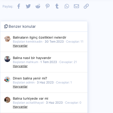
Facebook
Twitter
Reddit
Pinterest
Tumblr
WhatsApp
E-posta
Link
Paylaş:
Benzer konular
Balinaların ilginç özellikleri nelerdir
Başlatan kemikkadin
30 Tem 2023
Cevaplar: 11
Hayvanlar
Balina nasıl bir hayvandır
Başlatan mahkum
1 Tem 2023
Cevaplar: 21
Hayvanlar
Dinen balina yenir mi?
Başlatan admin
3 Haz 2023
Cevaplar: 1
Hayvanlar
Balina turkiyede var mi
Başlatan acitatlihayat
3 Haz 2023
Cevaplar: 0
Hayvanlar