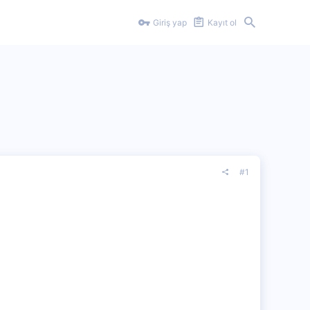
Giriş yap
Kayıt ol
#1