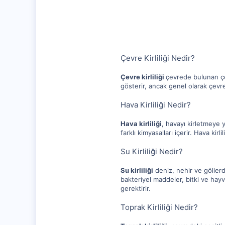
1,315
112
Çevre Kirliliği Nedir?
Çevre kirliliği
çevrede bulunan çeş
gösterir, ancak genel olarak çevre k
Hava Kirliliği Nedir?
Hava kirliliği
, havayı kirletmeye y
farklı kimyasalları içerir. Hava kir
Su Kirliliği Nedir?
Su kirliliği
deniz, nehir ve göller
bakteriyel maddeler, bitki ve hayva
gerektirir.
Toprak Kirliliği Nedir?