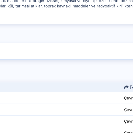
 atık maddelerin toprağın fiziksel, kimyasal ve biyolojik özelliklerini bozmas
tıklar, kül, tarımsal atıklar, toprak kaynaklı maddeler ve radyoaktif kirlilikte
F
Çevr
Çevr
Çevr
Çevr