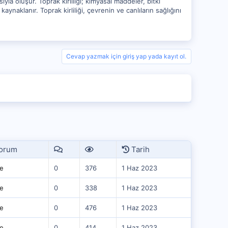
ıyla oluşur. Toprak kirliliği; kimyasal maddeler, bitki
n kaynaklanır. Toprak kirliliği, çevrenin ve canlıların sağlığını
Cevap yazmak için giriş yap yada kayıt ol.
orum
Tarih
e
0
376
1 Haz 2023
e
0
338
1 Haz 2023
e
0
476
1 Haz 2023
e
0
414
1 Haz 2023