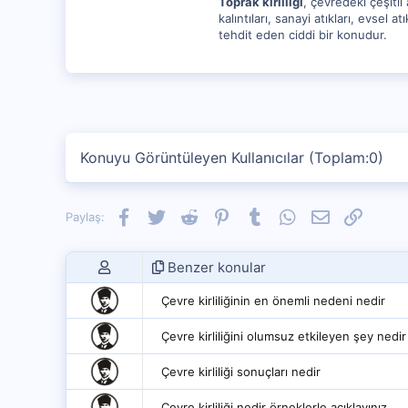
Toprak kirliliği
, çevredeki çeşitli
kalıntıları, sanayi atıkları, evsel a
tehdit eden ciddi bir konudur.
Konuyu Görüntüleyen Kullanıcılar (Toplam:0)
Facebook
Twitter
Reddit
Pinterest
Tumblr
WhatsApp
E-posta
Link
Paylaş:
Benzer konular
Çevre kirliliğinin en önemli nedeni nedir
Çevre kirliliğini olumsuz etkileyen şey nedir
Çevre kirliliği sonuçları nedir
Çevre kirliliği nedir örneklerle açıklayınız