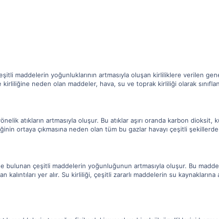
itli maddelerin yoğunluklarının artmasıyla oluşan kirliliklere verilen genel
irliliğine neden olan maddeler, hava, su ve toprak kirliliği olarak sınıflandı
önelik atıkların artmasıyla oluşur. Bu atıklar aşırı oranda karbon dioksit, k
liliğinin ortaya çıkmasına neden olan tüm bu gazlar havayı çeşitli şekillerde 
de bulunan çeşitli maddelerin yoğunluğunun artmasıyla oluşur. Bu maddeler
n kalıntıları yer alır. Su kirliliği, çeşitli zararlı maddelerin su kaynakları