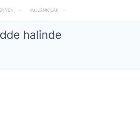
ER YENI
KULLANICILAR
madde halinde