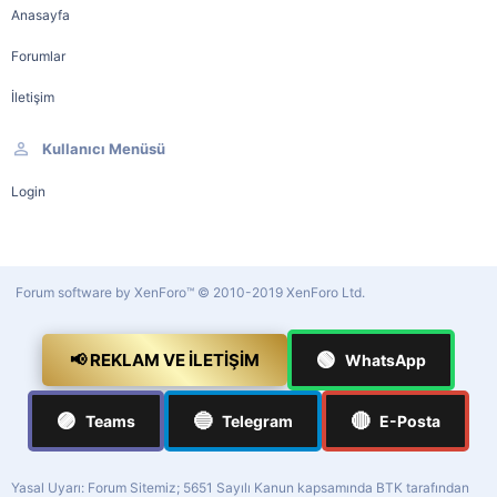
Anasayfa
Forumlar
İletişim
Kullanıcı Menüsü
Login
Forum software by XenForo™
© 2010-2019 XenForo Ltd.
🟢
📢 REKLAM VE İLETIŞIM
WhatsApp
🟣
🔵
🔴
Teams
Telegram
E-Posta
Yasal Uyarı: Forum Sitemiz; 5651 Sayılı Kanun kapsamında BTK tarafından