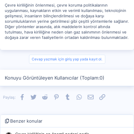
Çevre kirliliğinin önlenmesi, çevre koruma politikalarının
uygulanması, kaynakların etkin ve verimli kullanılması, teknolojinin
gelişmesi, insanların bilinçlendirilmesi ve doğaya karşı
sorumluluklarının yerine getirilmesi gibi çeşitli yöntemlerle sağlanır.
Diğer yöntemler arasında, atık maddelerin kontrol altında
tutulması, hava kirliliğine neden olan gaz salınımının önlenmesi ve
doğaya zarar veren faaliyetlerin ortadan kaldırılması bulunmaktadır.
Cevap yazmak için giriş yap yada kayıt ol.
Konuyu Görüntüleyen Kullanıcılar (Toplam:0)
Facebook
Twitter
Reddit
Pinterest
Tumblr
WhatsApp
E-posta
Link
Paylaş:
Benzer konular