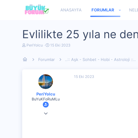
ANASAYFA
FORUMLAR
NEL
Evlilikte 25 yıla ne den
K
B
PeriYolcu
15 Eki 2023
o
a
n
ş
Forumlar
..:: Aşk - Sohbet - Hobi - Astroloji ::..
u
l
y
a
u
n
b
g
15 Eki 2023
a
ı
ş
ç
l
t
PeriYolcu
a
a
BuYuKFoRuMLu
t
r
a
i
n
h
9 Ağu 2023
i
80
2