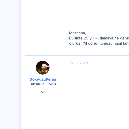
0
Merhaba,
Evlilikte 25 yılı kutlamaya ne den
oluruz. Yıl dönümümüzü nasıl kutla
15 Eki 2023
GökyüzüPerisi
BuYuKFoRuMLu
9 Ağu 2023
30
0
0