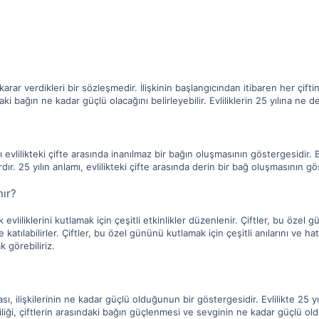
a karar verdikleri bir sözleşmedir. İlişkinin başlangıcından itibaren her çifti
daki bağın ne kadar güçlü olacağını belirleyebilir. Evliliklerin 25 yılına ne d
mı evlilikteki çifte arasında inanılmaz bir bağın oluşmasının göstergesidir. B
r. 25 yılın anlamı, evlilikteki çifte arasında derin bir bağ oluşmasının gö
nır?
lık evliliklerini kutlamak için çeşitli etkinlikler düzenlenir. Çiftler, bu özel
atılabilirler. Çiftler, bu özel gününü kutlamak için çeşitli anılarını ve hatıra
 görebiliriz.
ması, ilişkilerinin ne kadar güçlü olduğunun bir göstergesidir. Evlilikte 25 y
liği, çiftlerin arasındaki bağın güçlenmesi ve sevginin ne kadar güçlü o