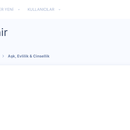
ER YENI
KULLANICILAR
ir
Aşk, Evlilik & Cinsellik