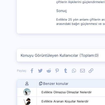
çiftlerin ilişkilerini güçlendirmeler
Sonuç
Evlilikte 25 yılın anlamı çiftleri
arasındaki bağın güçlenmesi ve sevg
Konuyu Görüntüleyen Kullanıcılar (Toplam:0)
Facebook
Twitter
Reddit
Pinterest
Tumblr
WhatsApp
E-posta
Link
Paylaş:
Benzer konular
Evlilikte Olmazsa Olmazlar Nelerdir
Evlilikte Aranan Koşullar Nelerdir