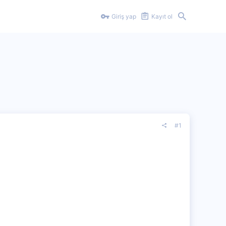
Giriş yap
Kayıt ol
#1