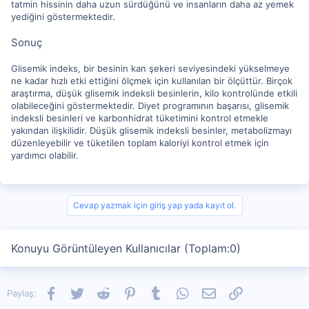
tatmin hissinin daha uzun sürdüğünü ve insanların daha az yemek
yediğini göstermektedir.
Sonuç
Glisemik indeks, bir besinin kan şekeri seviyesindeki yükselmeye
ne kadar hızlı etki ettiğini ölçmek için kullanılan bir ölçüttür. Birçok
araştırma, düşük glisemik indeksli besinlerin, kilo kontrolünde etkili
olabileceğini göstermektedir. Diyet programının başarısı, glisemik
indeksli besinleri ve karbonhidrat tüketimini kontrol etmekle
yakından ilişkilidir. Düşük glisemik indeksli besinler, metabolizmayı
düzenleyebilir ve tüketilen toplam kaloriyi kontrol etmek için
yardımcı olabilir.
Cevap yazmak için giriş yap yada kayıt ol.
Konuyu Görüntüleyen Kullanıcılar (Toplam:0)
Facebook
Twitter
Reddit
Pinterest
Tumblr
WhatsApp
E-posta
Link
Paylaş: