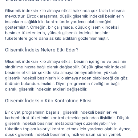
Glisemik indeksin kilo almaya etkisi hakkında çok fazla tartışma
mevcuttur. Birçok araştırma, düşük glisemik indeksli besinlerin
insanların sağlıklı kilo kontrolünde yardımcı olabileceğini
göstermiştir. Örneğin, bir çalışmada, düşük glisemik indeksli
besinler tüketenlerin, yüksek glisemik indeksli besinler
tüketenlere göre daha az kilo aldıkları gözlemlenmiştir.
Glisemik İndeks Nelere Etki Eder?
Glisemik indeksin kilo almaya etkisi, besinin içeriğine ve besinin
sindirilme hızına bağlı olarak değişebilir. Düşük glisemik indeksli
besinler etkili bir şekilde kilo almaya önleyebilirken, yüksek
glisemik indeksli besinlerin kilo almaya neden olabileceği de göz
önünde bulundurulmalıdır. Diyet programının özelliğine bağlı
olarak, glisemik indeksin etkileri değişebilir.
Glisemik İndeksin Kilo Kontrolüne Etkisi
Bir diyet programının başarısı, glisemik indeksli besinleri ve
karbonhidrat tüketimini kontrol etmekle yakından ilişkilidir. Düşük
glisemik indeksli besinler, metabolizmayı düzenleyebilir ve
tüketilen toplam kaloriyi kontrol etmek için yardımcı olabilir. Ayrıca,
düşük glisemik indeksli besinlerin, hızlı ve uzun süreli yemek