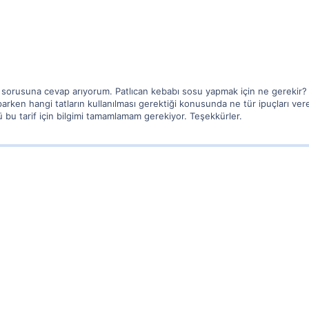
r? sorusuna cevap arıyorum. Patlıcan kebabı sosu yapmak için ne gerekir? 
parken hangi tatların kullanılması gerektiği konusunda ne tür ipuçları ve
ü bu tarif için bilgimi tamamlamam gerekiyor. Teşekkürler.