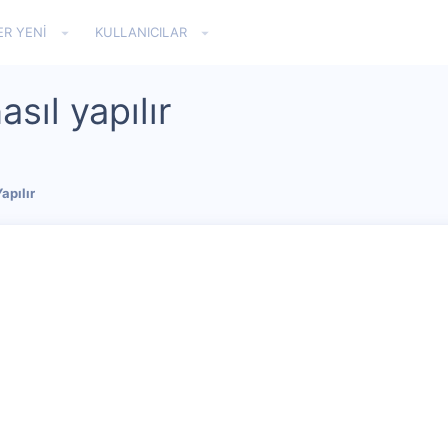
ER YENI
KULLANICILAR
sıl yapılır
apılır