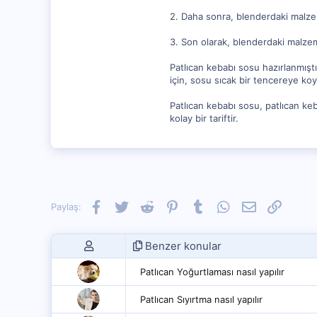
2. Daha sonra, blenderdaki malzem
3. Son olarak, blenderdaki malzeme
Patlıcan kebabı sosu hazırlanmıştı
için, sosu sıcak bir tencereye koyu
Patlıcan kebabı sosu, patlıcan keb
kolay bir tariftir.
Facebook
Twitter
Reddit
Pinterest
Tumblr
WhatsApp
E-posta
Link
Paylaş:
Benzer konular
Patlıcan Yoğurtlaması nasıl yapılır
Patlıcan Sıyırtma nasıl yapılır