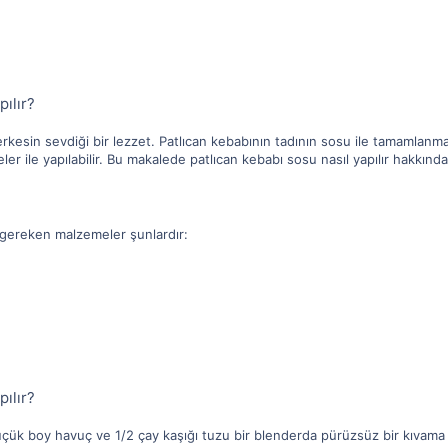
pılır?
kesin sevdiği bir lezzet. Patlıcan kebabının tadının sosu ile tamamlanm
 ile yapılabilir. Bu makalede patlıcan kebabı sosu nasıl yapılır hakkında b
 gereken malzemeler şunlardır:
pılır?
 küçük boy havuç ve 1/2 çay kaşığı tuzu bir blenderda pürüzsüz bir kıvama 