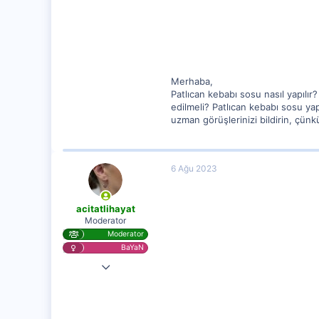
47
Adana
Merhaba,
Patlıcan kebabı sosu nasıl yapılı
edilmeli? Patlıcan kebabı sosu ya
uzman görüşlerinizi bildirin, çünk
6 Ağu 2023
acitatlihayat
Moderator
Moderator
BaYaN
28 Kas 2020
25,584
1,256