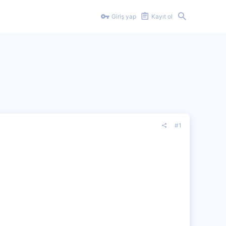
Giriş yap
Kayıt ol
#1