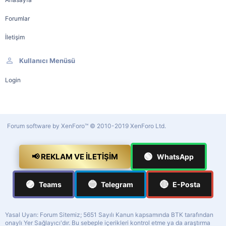
Forumlar
İletişim
Kullanıcı Menüsü
Login
Forum software by XenForo™
© 2010-2019 XenForo Ltd.
🟢
📢 REKLAM VE İLETIŞIM
WhatsApp
🟣
🔵
🔴
Teams
Telegram
E-Posta
Yasal Uyarı: Forum Sitemiz; 5651 Sayılı Kanun kapsamında BTK tarafından
onaylı Yer Sağlayıcı'dır. Bu sebeple içerikleri kontrol etme ya da araştırma