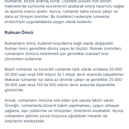
Rulmanlar, birçok avantaj sunar. Özellikle yüksek hızlı dönen
makinelerde sürtünme kuvvetlerini azaltarak enerji tasarrufu sağlar
ve aşınma oranını azaltır. Ayrıca, rulmanlar daha sessiz çalışır ve
daha az titreşim üretirler. Bu özellikleri nedeniyle rulmanlar,
endüstriyel uygulamalarda yaygın olarak kullanılır.
Rulman Ömrü
Rulmanların ömrü, kullanım koşullarına bağlı olarak değişebilir.
Rulman ömrü genellikle dönüş sayısı ile ölçülür. Rulman üreticileri,
rulmanların ömrünü belirlemek için genellikle standart test
yöntemleri kullanırlar.
Bilyeli rulmanlar ve kürecikli rulmanlar tipik olarak ortalama 20.000-
30.000 saat veya 500 milyon ila 1 milyar devir arasında çalışabilirler.
Makaralı rulmanlar ise daha az devirde çalışır ve genellikle 25.000-
30.000 saat veya 150 ila 500 milyon devir arasında dayanıklılık
gösterirler.
Ancak, rulmanların ömrüne etki eden çok sayıda faktör vardır.
Örneğin, rulmanlarda düzenli bakım yapılmaması, uygun olmayan
yağlama, aşırı yüklenme ve titreşimler, ömürlerini kısaltabilir. Ayrıca,
rulmanların işletme süresi boyunca uğradıkları hasarlar da
ömürlerini etkileyebilir.