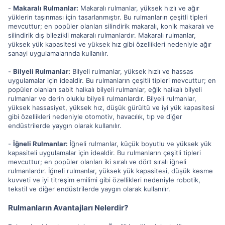
-
Makaralı Rulmanlar:
Makaralı rulmanlar, yüksek hızlı ve ağır
yüklerin taşınması için tasarlanmıştır. Bu rulmanların çeşitli tipleri
mevcuttur; en popüler olanları silindirik makaralı, konik makaralı ve
silindirik dış bilezikli makaralı rulmanlardır. Makaralı rulmanlar,
yüksek yük kapasitesi ve yüksek hız gibi özellikleri nedeniyle ağır
sanayi uygulamalarında kullanılır.
-
Bilyeli Rulmanlar:
Bilyeli rulmanlar, yüksek hızlı ve hassas
uygulamalar için idealdir. Bu rulmanların çeşitli tipleri mevcuttur; en
popüler olanları sabit halkalı bilyeli rulmanlar, eğik halkalı bilyeli
rulmanlar ve derin oluklu bilyeli rulmanlardır. Bilyeli rulmanlar,
yüksek hassasiyet, yüksek hız, düşük gürültü ve iyi yük kapasitesi
gibi özellikleri nedeniyle otomotiv, havacılık, tıp ve diğer
endüstrilerde yaygın olarak kullanılır.
-
İğneli Rulmanlar:
İğneli rulmanlar, küçük boyutlu ve yüksek yük
kapasiteli uygulamalar için idealdir. Bu rulmanların çeşitli tipleri
mevcuttur; en popüler olanları iki sıralı ve dört sıralı iğneli
rulmanlardır. İğneli rulmanlar, yüksek yük kapasitesi, düşük kesme
kuvveti ve iyi titreşim emilimi gibi özellikleri nedeniyle robotik,
tekstil ve diğer endüstrilerde yaygın olarak kullanılır.
Rulmanların Avantajları Nelerdir?