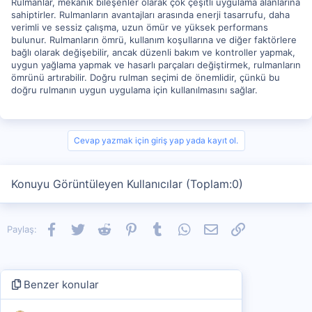
Rulmanlar, mekanik bileşenler olarak çok çeşitli uygulama alanlarına
sahiptirler. Rulmanların avantajları arasında enerji tasarrufu, daha
verimli ve sessiz çalışma, uzun ömür ve yüksek performans
bulunur. Rulmanların ömrü, kullanım koşullarına ve diğer faktörlere
bağlı olarak değişebilir, ancak düzenli bakım ve kontroller yapmak,
uygun yağlama yapmak ve hasarlı parçaları değiştirmek, rulmanların
ömrünü artırabilir. Doğru rulman seçimi de önemlidir, çünkü bu
doğru rulmanın uygun uygulama için kullanılmasını sağlar.
Cevap yazmak için giriş yap yada kayıt ol.
Konuyu Görüntüleyen Kullanıcılar (Toplam:0)
Facebook
Twitter
Reddit
Pinterest
Tumblr
WhatsApp
E-posta
Link
Paylaş:
Benzer konular