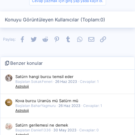
Cevap yazmak için giriş yap yada kayıt ol.
Konuyu Görüntüleyen Kullanıcılar (Toplam:0)
Facebook
Twitter
Reddit
Pinterest
Tumblr
WhatsApp
E-posta
Link
Paylaş:
Benzer konular
Satürn hangi burcu temsil eder
Başlatan SokakFeneri
26 Haz 2023
Cevaplar: 1
Astroloji
Kova burcu Uranüs mü Satürn mü
Başlatan BaharYagmuru
26 Haz 2023
Cevaplar: 1
Astroloji
Satürn gerilemesi ne demek
Başlatan Daniel1336
30 May 2023
Cevaplar: 0
Astroloji